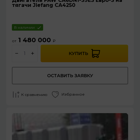
Двигатель FAW CA6DN1-39E3 Евро-3 на
тягачи Jiefang CA4250
В наличии
1 480 000
от
₽
−
+
КУПИТЬ
ОСТАВИТЬ ЗАЯВКУ
Избранное
К сравнению