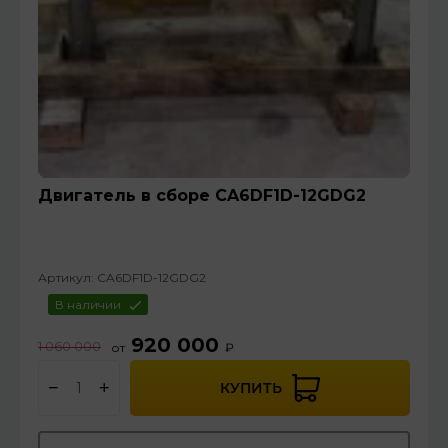
Двигатель в сборе CA6DF1D-12GDG2
Артикул:
CA6DF1D-12GDG2
В наличии
920 000
1 060 000
от
₽
−
+
КУПИТЬ