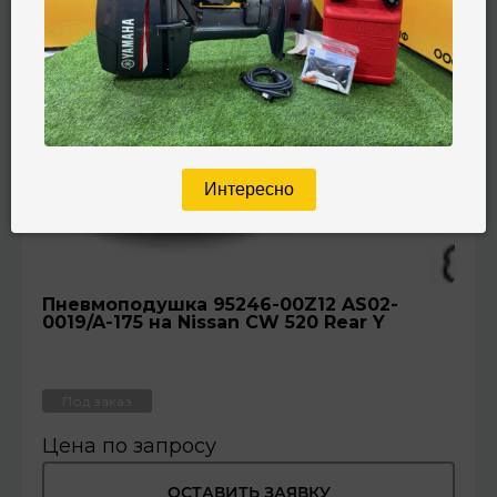
Интересно
Пневмоподушка 95246-00Z12 AS02-
0019/A-175 на Nissan CW 520 Rear Y
Под заказ
Цена по запросу
ОСТАВИТЬ ЗАЯВКУ