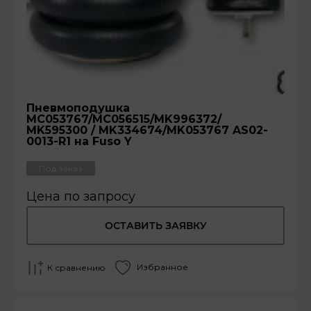
Пневмоподушка
MC053767/MC056515/MK996372/
MK595300 / MK334674/MK053767 AS02-
0013-R1 на Fuso Y
Под заказ
Цена по запросу
ОСТАВИТЬ ЗАЯВКУ
Избранное
К сравнению