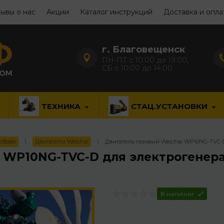
ывы о нас
Акции
Каталог инструкций
Доставка и опла
г. Благовещенск
ПН-ПТ с 10:00 до 19:00,
СБ с 10:00 до 14:00
ТЕХНИКА
СТАЦ.УСТАНОВКИ
 сборе
\
Двигатели Weichai
\
Двигатель газовый Weichai WP10NG-TVC-D
i WP10NG-TVC-D для электрогенера
В наличии