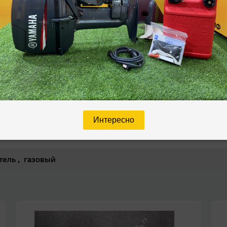
имально выгодные условия работы.
ейчас или позвоните нам для быстрой ко
Наш адрес
Амурская обл; г. Благовещенск, ул.
Артиллерийская, д. 116/1
Интересно
тель
,
газовый