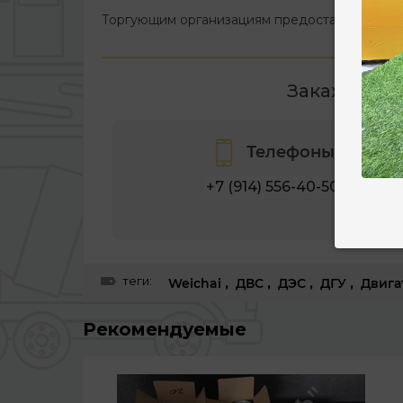
Торгующим организациям предоставляем опт
Закажите с
Телефоны
+7 (914) 556-40-50
теги:
Weichai
,
ДВС
,
ДЭС
,
ДГУ
,
Двига
Рекомендуемые