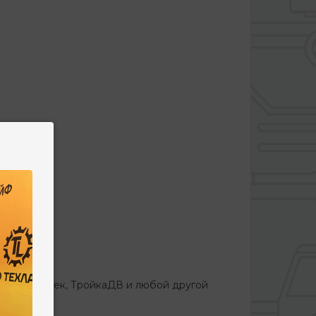
ПЭС).
Алтан, Ратек, ТройкаДВ и любой другой