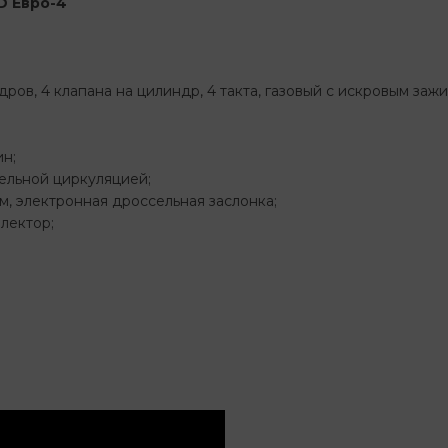
D Евро-4
ров, 4 клапана на цилиндр, 4 такта, газовый с искровым заж
ин;
ельной циркуляцией;
, электронная дроссельная заслонка;
лектор;