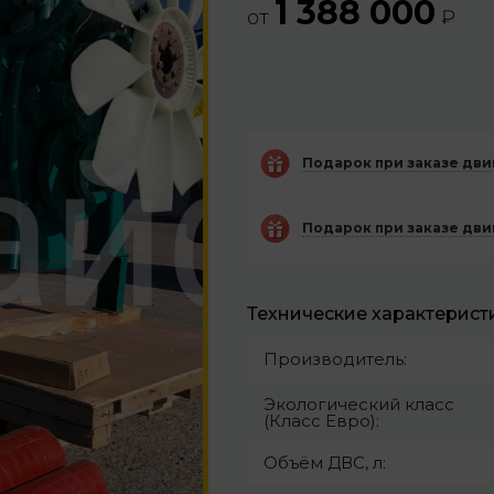
1 388 000
от
₽
Подарок при заказе дв
Подарок при заказе двиг
Технические характерист
Производитель:
Экологический класс
(Класс Евро):
Объём ДВС, л: