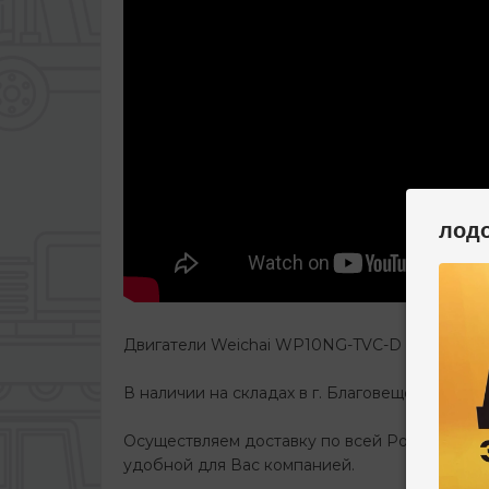
лод
Двигатели Weichai WP10NG-TVC-D Евро-4
ус
В наличии на складах в г. Благовещенске (Амур
Осуществляем доставку по всей России тран
удобной для Вас компанией.