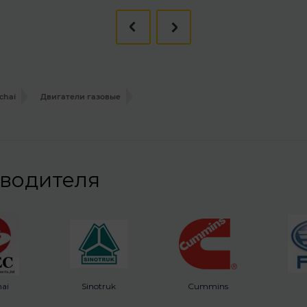
chai
Двигатели газовые
зводителя
ai
Sinotruk
Cummins