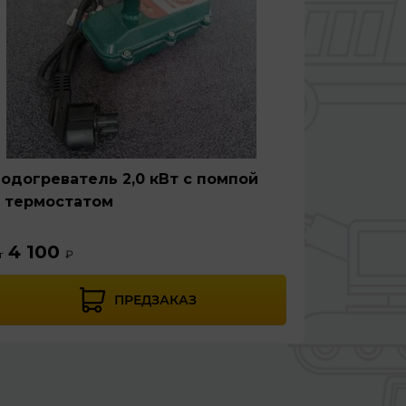
одогреватель 2,0 кВт с помпой
 термостатом
Автоно
кВт, 12
4 100
т
₽
23 0
от
ПРЕДЗАКАЗ