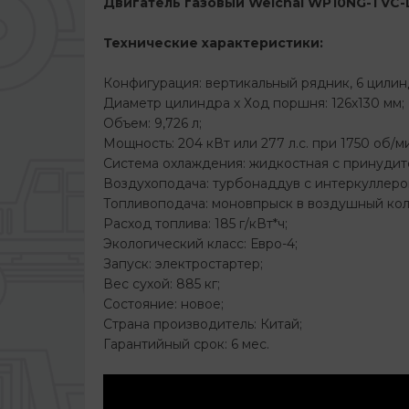
Двигатель газовый Weichai WP10NG-TVC-
Технические характеристики:
Конфигурация: вертикальный рядник, 6 цилинд
Диаметр цилиндра х Ход поршня: 126х130 мм;
Объем: 9,726 л;
Мощность: 204 кВт или 277 л.с. при 1750 об/м
Система охлаждения: жидкостная с принудит
Воздухоподача: турбонаддув с интеркуллером
Топливоподача: моновпрыск в воздушный кол
Расход топлива: 185 г/кВт*ч;
Экологический класс: Евро-4;
Запуск: электростартер;
Вес сухой: 885 кг;
Состояние: новое;
Страна производитель: Китай;
Гарантийный срок: 6 мес.