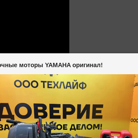
очные моторы YAMAHA оригинал!
танавливаются на генераторные установки (ДГУ, ДЭС, Г
ская область) и г. Хейхе.
спортными компаниями ПЭК, Энергия, Деловые линии, СДЭК, 