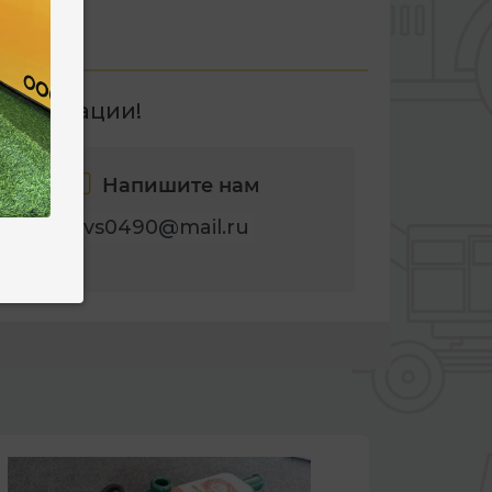
нсультации!
Напишите нам
dvs0490@mail.ru