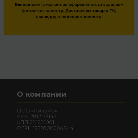
Выполняем таможенное оформление, отправляем
фотоотчет клиенту. Доставляем товар в ТК,
накладную передаем клиенту.
О компании
ООО «Техлайф»
ИНН 2812173145
КПП 281201001
ОГРН 1222800004844