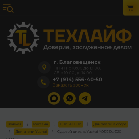
г. Благовещенск
ПН-ПТ с 10:00 до 19:00,
СБ с 10:00 до 14:00
+7 (914) 556-40-50
Заказать звонок
Главная
\
Магазин
\
ДВИГАТЕЛИ
\
Двигатели в сборе
\
Двигатели Yuchai
\
Судовой дизель Yuchai YC6J210L-D20