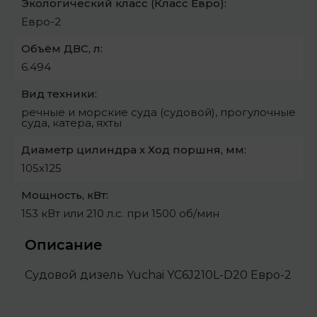
Экологический класс (Класс Евро):
Евро-2
Объём ДВС, л:
6.494
Вид техники:
речные и морские суда (судовой), прогулочные
суда, катера, яхты
Диаметр цилиндра х Ход поршня, мм:
105х125
Мощность, кВт:
153 кВт или 210 л.с. при 1500 об/мин
Описание
Судовой дизель Yuchai YC6J210L-D20 Евро-2