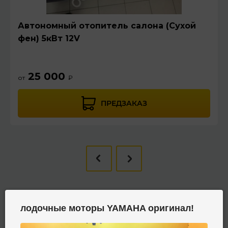
Автономный отопитель салона (Сухой
фен) 5кВт 12V
25 000
от
₽
ПРЕДЗАКАЗ
Находится в разделах
лодочные моторы YAMAHA оригинал!
ДВИГАТЕЛИ
Двигатели в сборе
Двигатели Yuchai