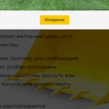
Интересно
роизводителями, мы
олько выгодные цены, но и
честву.
ия, поэтому для снабженцев
ует особая программа
аммы мы готовы вернуть вам
 бонуса или предоставить
 рассчитывается