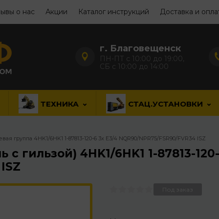
ывы о нас
Акции
Каталог инструкций
Доставка и опла
г. Благовещенск
ПН-ПТ с 10:00 до 19:00,
СБ с 10:00 до 14:00
ТЕХНИКА
СТАЦ.УСТАНОВКИ
ая группа 4HK1/6HK1 1-87813-120-6 3x Е3/4 NQR90/NPR75/FSR90/FVR34 ISZ
с гильзой) 4HK1/6HK1 1-87813-120-
ISZ
Под заказ