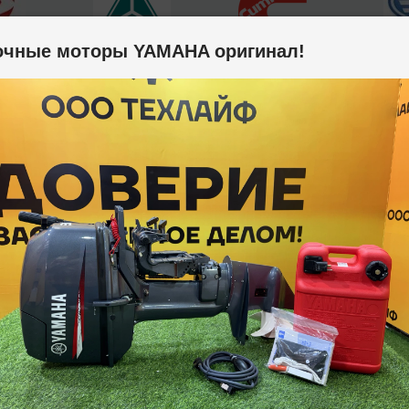
очные моторы YAMAHA оригинал!
ai
Sinotruk
Cummins