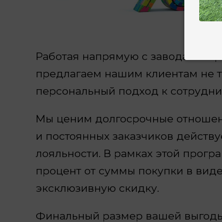
Работая напрямую с заводами-п
предлагаем нашим клиентам не т
персональный подход к сотрудни
Мы ценим долгосрочные отношен
и постоянных заказчиков действ
лояльности. В рамках этой прогр
процент от суммы покупки в виде
эксклюзивную скидку.
Финальный размер вашей выгоды