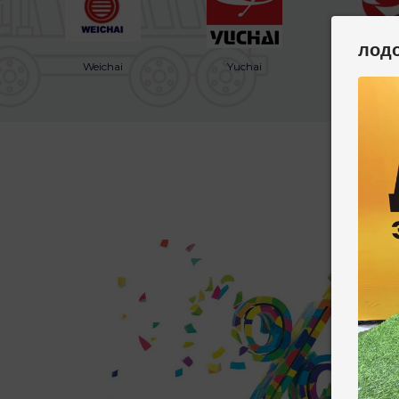
лод
Weichai
Yuchai
Shangh