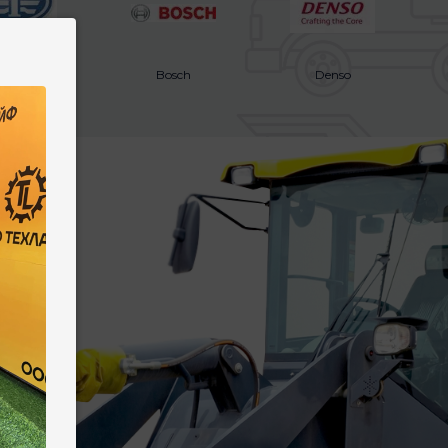
Faw
Bosch
Denso