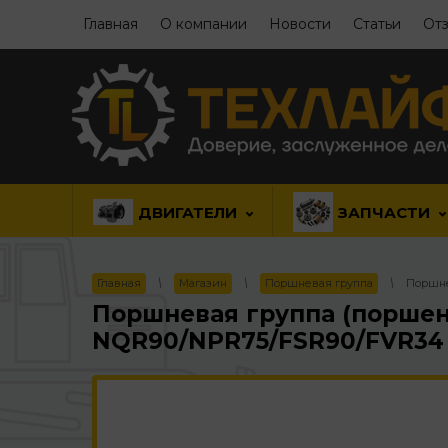
Главная
О компании
Новости
Статьи
Отз
ДВИГАТЕЛИ
ЗАПЧАСТИ
Главная
\
Магазин
\
Поршневая группа
\
Поршнев
Поршневая группа (поршень 
NQR90/NPR75/FSR90/FVR34 