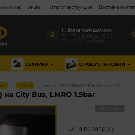
ывы о нас
Акции
Каталог инструкций
Доставка и опла
г. Благовещенск
ПН-ПТ с 10:00 до 19:00,
СБ с 10:00 до 14:00
ТЕХНИКА
СТАЦ.УСТАНОВКИ
теля
\
Турбина
\
Турбина HX40W (ISLe290-41) на City Bus, LMRO
на City Bus, LMRO 1.5bar
Под заказ
Цена по запросу