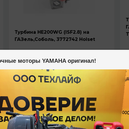
Т
Г
Турбина HE200WG (ISF2.8) на
T
ГАЗель,Соболь, 3772742 Holset
очные моторы YAMAHA оригинал!
0
от
₽
о
В КОРЗИНУ