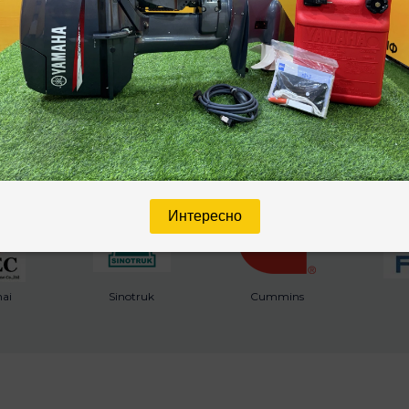
зводителя
Интересно
ai
Sinotruk
Cummins