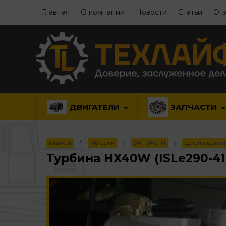
Главная
О компании
Новости
Статьи
Отз
ДВИГАТЕЛИ
ЗАПЧАСТИ
Главная
\
Магазин
\
ЗАПЧАСТИ
\
Детали двига
Турбина HX40W (ISLe290-41) 