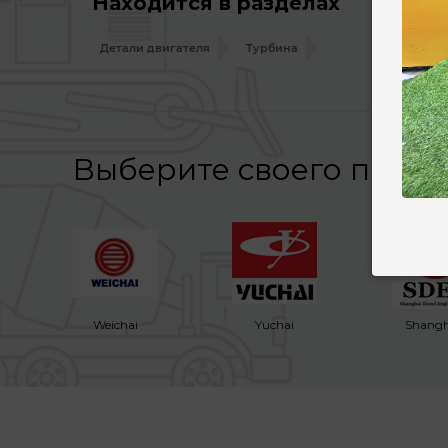
Находится в разделах
Детали двигателя
Турбина
Выберите своего прои
Weichai
Yuchai
Shangh