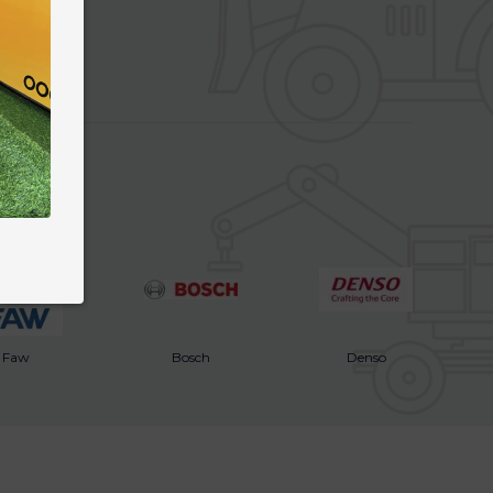
Faw
Bosch
Denso