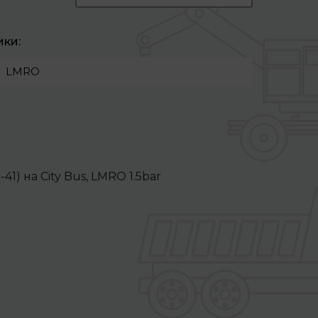
ики:
LMRO
1) на City Bus, LMRO 1.5bar