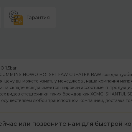
Гарантия
O 1.5bar
ин CUMMINS HOWO HOLSET FAW CREATEK BAW каждая турбин
ля, цену вы можете узнать у менеджера , наша компания на
ии на складе всегда имеется широкий ассортимент продукции
ех видов спецтехники таких брендов как:XCMG, SHANTUI, SDL
осуществляем любой транспортной компанией, доставка това
ейчас или позвоните нам для быстрой ко