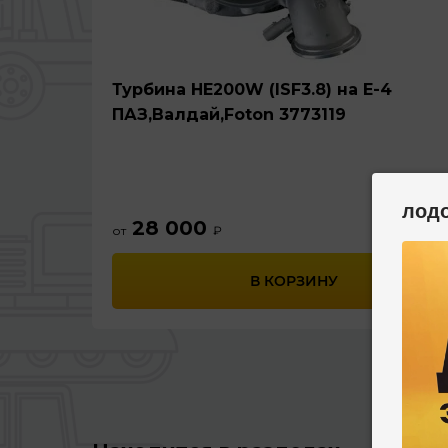
Турбина HE200W (ISF3.8) на E-4
ПАЗ,Валдай,Foton 3773119
лод
28 000
от
₽
В КОРЗИНУ